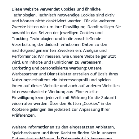
Diese Website verwendet Cookies und ähnliche
open
Technologien. Technisch notwendige Cookies sind aktiv
menu
und können nicht deaktiviert werden. Für alle weiteren
KONTAKT
Zwecke bitten wir um Ihre Einwilligung. Damit willigen Sie
sowohl in das Setzen der jeweiligen Cookies und
Tracking-Technologien und in die anschließende
Galerie
Verarbeitung der dadurch erhobenen Daten zu den
nachfolgend genannten Zwecken ein: Analyse und
...
...
GALERIE
Performance: Wir messen, wie unsere Website genutzt
wird, um Inhalte und Funktionen zu verbessern.
Marketing und personalisierte Werbung: Unsere
Kia EV9 Elektromotor, 283 kW, AWD GT-line Launch Edition
Werbepartner und Dienstleister erstellen auf Basis Ihres
(Strom/Reduktionsgetriebe); 283 kW (385 PS): Stromverbrauch
Nutzungsverhaltens ein Interessenprofil und spielen
Ihnen auf dieser Website und auch auf anderen Websites
kombiniert 22,8 kWh/100 km; CO₂-Emission kombiniert 0 g/km;
interessenbasierte Werbung aus. Eine erteilte
CO₂-Klasse A. Bis zu 505 km Reichweite.
1
Einwilligung kann jederzeit mit Wirkung für die Zukunft
widerrufen werden. Über den Button „Cookies“ in der
Statische und bewegte Bilder werden hier nur zu
Kopfzeile gelangen Sie jederzeit zur Anpassung Ihrer
Illustrationszwecken verwendet. Das Endprodukt kann von den
Präferenzen.
hier gezeigten Bildern abweichen. Die hier gemachten Angaben
Weitere Informationen zu den eingesetzten Anbietern,
zum EV9 sind vorläufig und beziehen sich auf den
Speicherdauern und Ihren Rechten finden Sie in unserer
internationalen Markt.
Datenschutzerklärung.
> Datenschutz
> Impressum