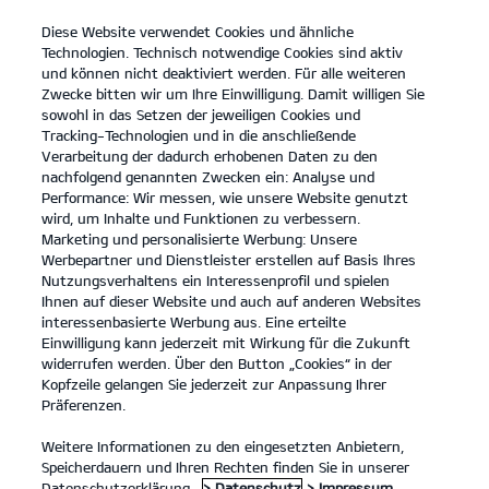
Diese Website verwendet Cookies und ähnliche
open
Technologien. Technisch notwendige Cookies sind aktiv
menu
und können nicht deaktiviert werden. Für alle weiteren
KONTAKT
Zwecke bitten wir um Ihre Einwilligung. Damit willigen Sie
sowohl in das Setzen der jeweiligen Cookies und
Tracking-Technologien und in die anschließende
Laden mit Kia Charge
Verarbeitung der dadurch erhobenen Daten zu den
nachfolgend genannten Zwecken ein: Analyse und
LADEN MIT KIA CHARGE
Performance: Wir messen, wie unsere Website genutzt
wird, um Inhalte und Funktionen zu verbessern.
Marketing und personalisierte Werbung: Unsere
Werbepartner und Dienstleister erstellen auf Basis Ihres
Nutzungsverhaltens ein Interessenprofil und spielen
Ihnen auf dieser Website und auch auf anderen Websites
interessenbasierte Werbung aus. Eine erteilte
Einwilligung kann jederzeit mit Wirkung für die Zukunft
widerrufen werden. Über den Button „Cookies“ in der
Kopfzeile gelangen Sie jederzeit zur Anpassung Ihrer
Präferenzen.
Weitere Informationen zu den eingesetzten Anbietern,
Speicherdauern und Ihren Rechten finden Sie in unserer
Datenschutzerklärung.
> Datenschutz
> Impressum