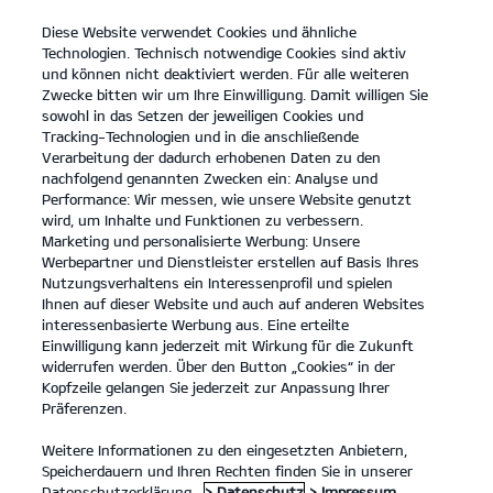
Diese Website verwendet Cookies und ähnliche
open
Technologien. Technisch notwendige Cookies sind aktiv
menu
und können nicht deaktiviert werden. Für alle weiteren
KONTAKT
Zwecke bitten wir um Ihre Einwilligung. Damit willigen Sie
sowohl in das Setzen der jeweiligen Cookies und
Tracking-Technologien und in die anschließende
Der Kia K4
Probefahrt / Angebot
Verarbeitung der dadurch erhobenen Daten zu den
nachfolgend genannten Zwecken ein: Analyse und
...
...
DER KIA K4
Konfigurator
Performance: Wir messen, wie unsere Website genutzt
Der neue Kia K4.
wird, um Inhalte und Funktionen zu verbessern.
Marketing und personalisierte Werbung: Unsere
Werbepartner und Dienstleister erstellen auf Basis Ihres
Komfort in jedem Detail.
Nutzungsverhaltens ein Interessenprofil und spielen
Ihnen auf dieser Website und auch auf anderen Websites
interessenbasierte Werbung aus. Eine erteilte
Einwilligung kann jederzeit mit Wirkung für die Zukunft
widerrufen werden. Über den Button „Cookies“ in der
Kopfzeile gelangen Sie jederzeit zur Anpassung Ihrer
Präferenzen.
Weitere Informationen zu den eingesetzten Anbietern,
Speicherdauern und Ihren Rechten finden Sie in unserer
Datenschutzerklärung.
> Datenschutz
> Impressum