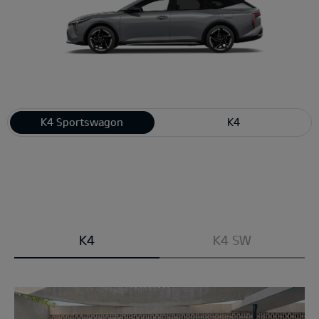
K4 Sportswagon
K4
Modell
K4
K4 SW
wählen: