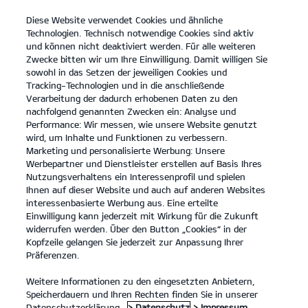
Diese Website verwendet Cookies und ähnliche
open
Technologien. Technisch notwendige Cookies sind aktiv
menu
und können nicht deaktiviert werden. Für alle weiteren
KONTAKT
Zwecke bitten wir um Ihre Einwilligung. Damit willigen Sie
sowohl in das Setzen der jeweiligen Cookies und
Tracking-Technologien und in die anschließende
Der Picanto
Probefahrt
Verarbeitung der dadurch erhobenen Daten zu den
nachfolgend genannten Zwecken ein: Analyse und
...
...
DER PICANTO
Konfigurator
Performance: Wir messen, wie unsere Website genutzt
Der Kia Picanto.
wird, um Inhalte und Funktionen zu verbessern.
Marketing und personalisierte Werbung: Unsere
Werbepartner und Dienstleister erstellen auf Basis Ihres
Bleibt einzigartig. Genau wie du.
Nutzungsverhaltens ein Interessenprofil und spielen
Ihnen auf dieser Website und auch auf anderen Websites
interessenbasierte Werbung aus. Eine erteilte
Einwilligung kann jederzeit mit Wirkung für die Zukunft
widerrufen werden. Über den Button „Cookies“ in der
Kopfzeile gelangen Sie jederzeit zur Anpassung Ihrer
Präferenzen.
Weitere Informationen zu den eingesetzten Anbietern,
Speicherdauern und Ihren Rechten finden Sie in unserer
Datenschutzerklärung.
> Datenschutz
> Impressum