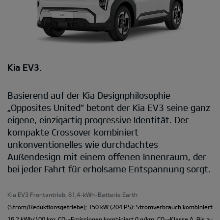
Kia EV3.
Basierend auf der Kia Designphilosophie
„Opposites United“ betont der Kia EV3 seine ganz
eigene, einzigartig progressive Identität. Der
kompakte Crossover kombiniert
unkonventionelles wie durchdachtes
Außendesign mit einem offenen Innenraum, der
bei jeder Fahrt für erholsame Entspannung sorgt.
Kia EV3 Frontantrieb, 81,4-kWh-Batterie Earth
(Strom/Reduktionsgetriebe); 150 kW (204 PS): Stromverbrauch kombiniert
16,2 kWh/100 km; CO₂-Emissionen kombiniert 0 g/km; CO₂-Klasse A. Bis zu