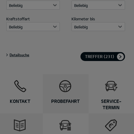
Beliebig
Beliebig
Kraftstoffart
Kilometer bis
Beliebig
Beliebig
Detailsuche
TREFFER
(231)
Preislisten
Alle Informationen und
KONTAKT
PROBEFAHRT
SERVICE-
Preise zu deinem Kia
TERMIN
Wunschmodell.
Mehr erfahren