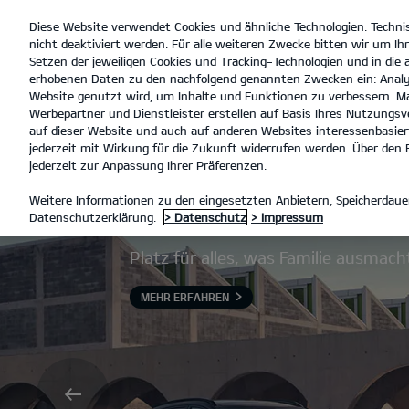
Diese Website verwendet Cookies und ähnliche Technologien. Techni
open
nicht deaktiviert werden. Für alle weiteren Zwecke bitten wir um Ihr
menu
Setzen der jeweiligen Cookies und Tracking-Technologien und in die
erhobenen Daten zu den nachfolgend genannten Zwecken ein: Analy
Website genutzt wird, um Inhalte und Funktionen zu verbessern. Ma
Werbepartner und Dienstleister erstellen auf Basis Ihres Nutzungsve
auf dieser Website und auch auf anderen Websites interessenbasiert
jederzeit mit Wirkung für die Zukunft widerrufen werden. Über den B
jederzeit zur Anpassung Ihrer Präferenzen.
Der Kia Sportag
Weitere Informationen zu den eingesetzten Anbietern, Speicherdauer
Datenschutzerklärung.
> Datenschutz
> Impressum
Platz für alles, was Familie ausmach
MEHR ERFAHREN