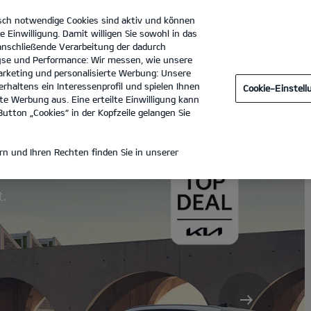
sch notwendige Cookies sind aktiv und können
Kia
e Einwilligung. Damit willigen Sie sowohl in das
 anschließende Verarbeitung der dadurch
se und Performance: Wir messen, wie unsere
Autohaus Dinnebier GmbH
Tel. :
030 - 894087100
rketing und personalisierte Werbung: Unsere
rhaltens ein Interessenprofil und spielen Ihnen
Cookie-Einstel
e Werbung aus. Eine erteilte Einwilligung kann
utton „Cookies“ in der Kopfzeile gelangen Sie
e.
n und Ihren Rechten finden Sie in unserer
t.