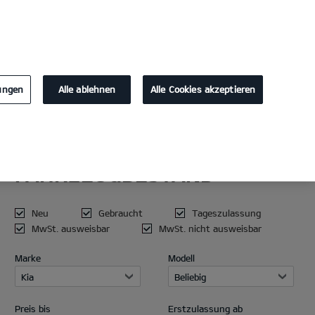
KONTAKT
lungen
Alle ablehnen
Alle Cookies akzeptieren
AKTUELLER
Die Kia Summer 
FAHRZEUGBESTAND
Dein elektrischer Sommer.
Neu
Gebraucht
Tageszulassung
MwSt. ausweisbar
MwSt. nicht ausweisbar
MEHR ERFAHREN
Marke
Modell
Kia
Beliebig
Preis bis
Erstzulassung ab