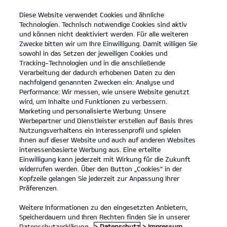
Diese Website verwendet Cookies und ähnliche
open
Technologien. Technisch notwendige Cookies sind aktiv
menu
und können nicht deaktiviert werden. Für alle weiteren
KONTAKT
Zwecke bitten wir um Ihre Einwilligung. Damit willigen Sie
sowohl in das Setzen der jeweiligen Cookies und
Tracking-Technologien und in die anschließende
Der Kia Sportage
Probefahrt
Verarbeitung der dadurch erhobenen Daten zu den
nachfolgend genannten Zwecken ein: Analyse und
...
...
DER KIA SPORTAGE
Konfigurator
Performance: Wir messen, wie unsere Website genutzt
Der Kia Sportage.
wird, um Inhalte und Funktionen zu verbessern.
Marketing und personalisierte Werbung: Unsere
Werbepartner und Dienstleister erstellen auf Basis Ihres
Platz für alles, was Familie
Nutzungsverhaltens ein Interessenprofil und spielen
Ihnen auf dieser Website und auch auf anderen Websites
ausmacht.
interessenbasierte Werbung aus. Eine erteilte
Einwilligung kann jederzeit mit Wirkung für die Zukunft
widerrufen werden. Über den Button „Cookies“ in der
Kopfzeile gelangen Sie jederzeit zur Anpassung Ihrer
Präferenzen.
Weitere Informationen zu den eingesetzten Anbietern,
Speicherdauern und Ihren Rechten finden Sie in unserer
Datenschutzerklärung.
> Datenschutz
> Impressum