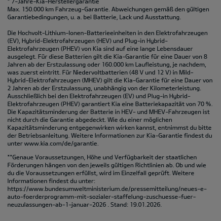
* 7-Jahre-Kia-Herstellergarantie
Max. 150.000 km Fahrzeug-Garantie. Abweichungen gemäß den gültigen
Garantiebedingungen, u. a. bei Batterie, Lack und Ausstattung.
Die Hochvolt-Lithium-Ionen-Batterieeinheiten in den Elektrofahrzeugen
(EV), Hybrid-Elektrofahrzeugen (HEV) und Plug-in Hybrid-
Elektrofahrzeugen (PHEV) von Kia sind auf eine lange Lebensdauer
ausgelegt. Für diese Batterien gilt die Kia-Garantie für eine Dauer von 8
Jahren ab der Erstzulassung oder 160.000 km Laufleistung, je nachdem,
was zuerst eintritt. Für Niedervoltbatterien (48 V und 12 V) in Mild-
Hybrid-Elektrofahrzeugen (MHEV) gilt die Kia-Garantie für eine Dauer von
2 Jahren ab der Erstzulassung, unabhängig von der Kilometerleistung.
Ausschließlich bei den Elektrofahrzeugen (EV) und Plug-in Hybrid-
Elektrofahrzeugen (PHEV) garantiert Kia eine Batteriekapazität von 70 %.
Die Kapazitätsminderung der Batterie in HEV- und MHEV-Fahrzeugen ist
nicht durch die Garantie abgedeckt. Wie du einer möglichen
Kapazitätsminderung entgegenwirken wirken kannst, entnimmst du bitte
der Betriebsanleitung. Weitere Informationen zur Kia-Garantie findest du
unter
www.kia.com/de/garantie.
**Genaue Voraussetzungen, Höhe und Verfügbarkeit der staatlichen
Förderungen hängen von den jeweils gültigen Richtlinien ab. Ob und wie
du die Voraussetzungen erfüllst, wird im Einzelfall geprüft. Weitere
Informationen findest du unter:
https://www.bundesumweltministerium.de/pressemitteilung/neues-e-
auto-foerderprogramm-mit-sozialer-staffelung-zuschuesse-fuer-
neuzulassungen-ab-1-januar-2026
. Stand: 19.01.2026.