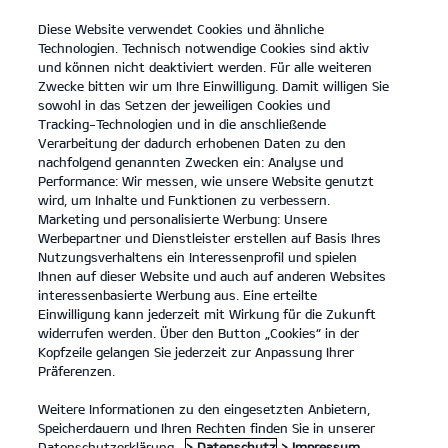
Diese Website verwendet Cookies und ähnliche
open
Technologien. Technisch notwendige Cookies sind aktiv
menu
und können nicht deaktiviert werden. Für alle weiteren
KONTAKT
Zwecke bitten wir um Ihre Einwilligung. Damit willigen Sie
sowohl in das Setzen der jeweiligen Cookies und
Tracking-Technologien und in die anschließende
PROBEFAHRT
Verarbeitung der dadurch erhobenen Daten zu den
nachfolgend genannten Zwecken ein: Analyse und
Performance: Wir messen, wie unsere Website genutzt
wird, um Inhalte und Funktionen zu verbessern.
Marketing und personalisierte Werbung: Unsere
Werbepartner und Dienstleister erstellen auf Basis Ihres
Nutzungsverhaltens ein Interessenprofil und spielen
Ihnen auf dieser Website und auch auf anderen Websites
Modelle
interessenbasierte Werbung aus. Eine erteilte
Einwilligung kann jederzeit mit Wirkung für die Zukunft
widerrufen werden. Über den Button „Cookies“ in der
Business
Kopfzeile gelangen Sie jederzeit zur Anpassung Ihrer
Präferenzen.
Angebote
Weitere Informationen zu den eingesetzten Anbietern,
Speicherdauern und Ihren Rechten finden Sie in unserer
Datenschutzerklärung.
> Datenschutz
> Impressum